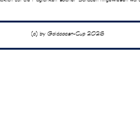
klich auf die Möglichkeit solcher Schäden hingewiesen wur
(c) by Goldcoast-Cup 2026